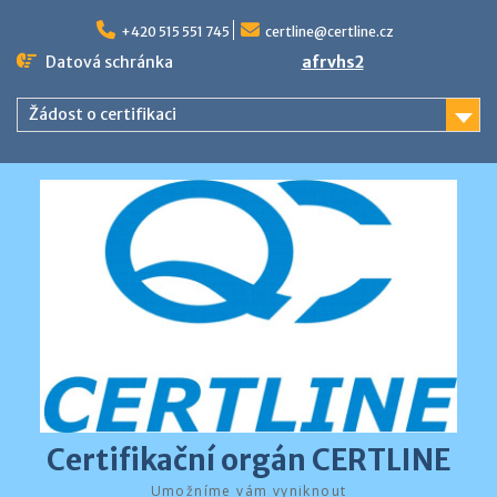
Skip
to
+420 515 551 745
certline@certline.cz
content
Datová schránka
afrvhs2
Žádost o certifikaci
Certifikační orgán CERTLINE
Umožníme vám vyniknout