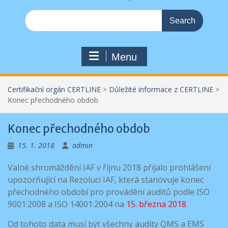
Search
for:
Menu
Certifikační orgán CERTLINE
>
Důležité informace z CERTLINE
>
Konec přechodného obdob
Konec přechodného obdob
15. 1. 2018
admin
Valné shromáždění IAF v říjnu 2018 přijalo prohlášení
upozorňující na Rezoluci IAF, která stanovuje konec
přechodného období pro provádění auditů podle ISO
9001:2008 a ISO 14001:2004 na
15. března 2018
.
Od tohoto data musí být všechny audity QMS a EMS